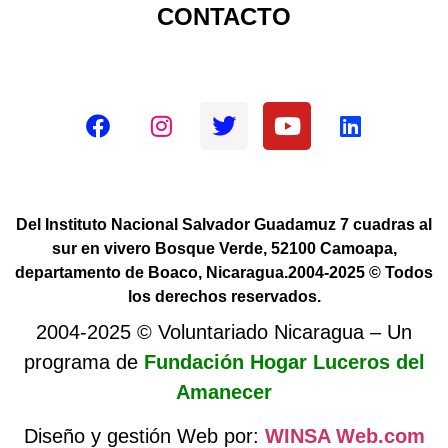
CONTACTO
Redes sociales oficiales
Del Instituto Nacional Salvador Guadamuz 7 cuadras al
sur en vivero Bosque Verde, 52100 Camoapa,
departamento de Boaco, Nicaragua.2004-2025 © Todos
los derechos reservados.
2004-2025 © Voluntariado Nicaragua – Un
programa de
Fundación Hogar Luceros del
Amanecer
Diseño y gestión Web por:
WINSA Web.com