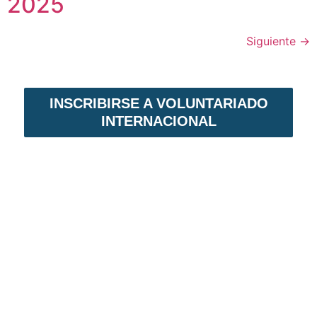
2025
Siguiente
→
INSCRIBIRSE A VOLUNTARIADO
INTERNACIONAL
VOLUNTARIADO EN NICARAGUA
Voluntariado Internacional,
es un programa
de intercambio solidario. En primer lugar,
permite establecer lazos de amistad. En
segundo lugar, acciones para reducir el ciclo
de la pobreza en el país.