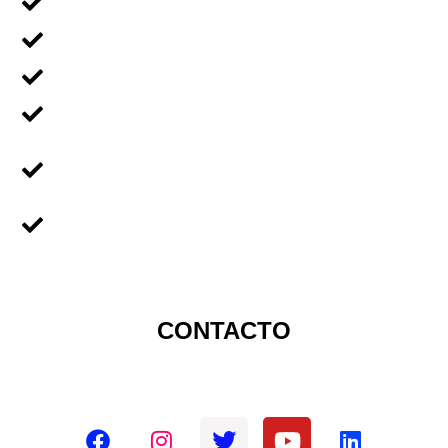
Voluntariado Individual
Voluntariado En Grupos
Voluntariado en Familia
Voluntariado Para Empresas
Voluntariado Para
Universidades
Sobre Nicaragua
CONTACTO
Redes sociales oficiales