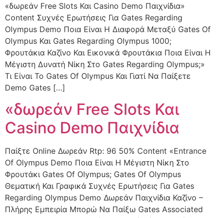
«δωρεάν Free Slots Και Casino Demo Παιχνίδια»
Content Συχνές Ερωτήσεις Για Gates Regarding
Olympus Demo Ποια Είναι Η Διαφορά Μεταξύ Gates Of
Olympus Και Gates Regarding Olympus 1000;
Φρουτάκια Καζίνο Και Εικονικά Φρουτάκια Ποια Είναι Η
Μέγιστη Δυνατή Νίκη Στο Gates Regarding Olympus;»
Τι Είναι Το Gates Of Olympus Και Γιατί Να Παίξετε
Demo Gates […]
«δωρεάν Free Slots Και
Casino Demo Παιχνίδια
Παίξτε Online Δωρεάν Rtp: 96 50% Content «Entrance
Of Olympus Demo Ποια Είναι Η Μέγιστη Νίκη Στο
Φρουτάκι Gates Of Olympus; Gates Of Olympus
Θεματική Και Γραφικά Συχνές Ερωτήσεις Για Gates
Regarding Olympus Demo Δωρεάν Παιχνίδια Καζίνο –
Πλήρης Εμπειρία Μπορώ Να Παίξω Gates Associated