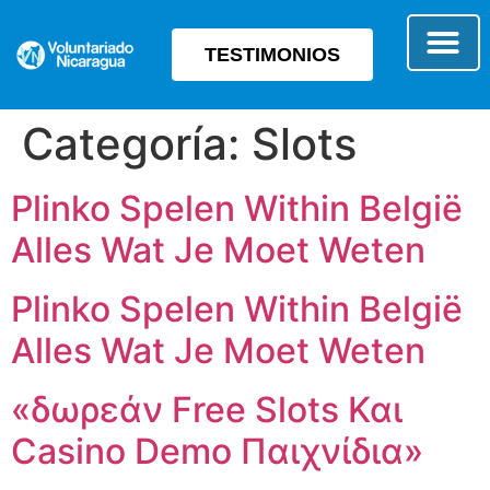
TESTIMONIOS
SOBRE E
TIPO 
Categoría:
Slots
Plinko Spelen Within België
Alles Wat Je Moet Weten
Plinko Spelen Within België
Alles Wat Je Moet Weten
«δωρεάν Free Slots Και
Casino Demo Παιχνίδια»