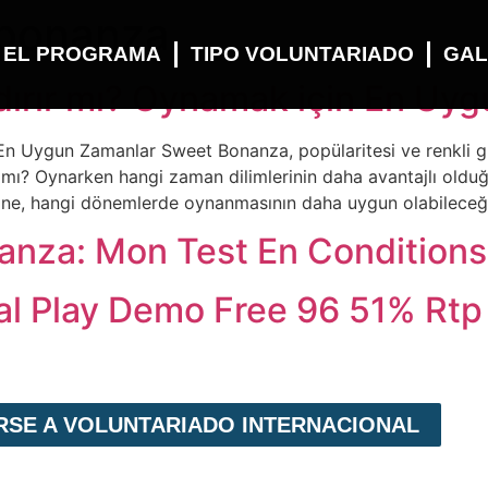
bonanza
 EL PROGRAMA
TIPO VOLUNTARIADO
GAL
ırır mı? Oynamak için En Uyg
Uygun Zamanlar Sweet Bonanza, popülaritesi ve renkli grafi
mı? Oynarken hangi zaman dilimlerinin daha avantajlı olduğ
ne, hangi dönemlerde oynanmasının daha uygun olabileceğin
anza: Mon Test En Conditions
ial Play Demo Free 96 51% Rtp
IRSE A VOLUNTARIADO INTERNACIONAL