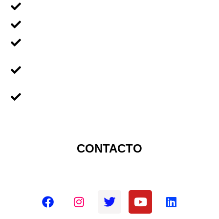
Voluntariado En Grupos
Voluntariado en Familia
Voluntariado Para Empresas
Voluntariado Para
Universidades
Sobre Nicaragua
CONTACTO
Redes sociales oficiales