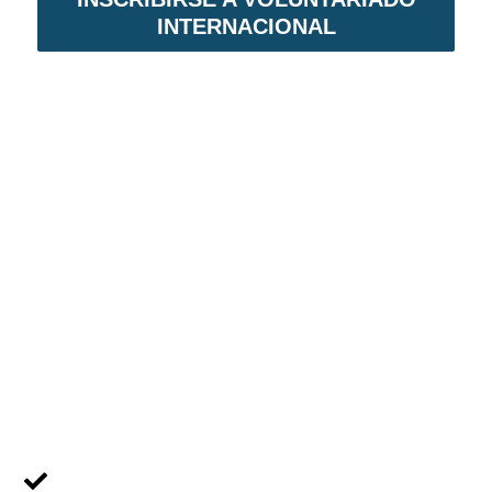
INTERNACIONAL
VOLUNTARIADO EN NICARAGUA
Voluntariado Internacional,
es un programa
de intercambio solidario. En primer lugar,
permite establecer lazos de amistad. En
segundo lugar, acciones para reducir el ciclo
de la pobreza en el país.
MENÚ NAVEGACIÓN
Voluntariado Individual