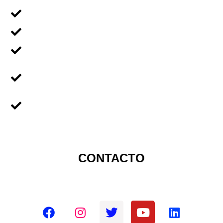
Voluntariado En Grupos
Voluntariado en Familia
Voluntariado Para Empresas
Voluntariado Para
Universidades
Sobre Nicaragua
CONTACTO
Redes sociales oficiales