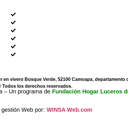
MENÚ NAVEGACIÓN
Voluntariado Individual
Voluntariado En Grupos
Voluntariado en Familia
Voluntariado Para Empresas
Voluntariado Para Universidades
Sobre Nicaragua
sur en vivero Bosque Verde, 52100 Camoapa, departamento
 Todos los derechos reservados.
ua – Un programa de
Fundación Hogar Luceros d
 gestión Web por:
WINSA Web.com