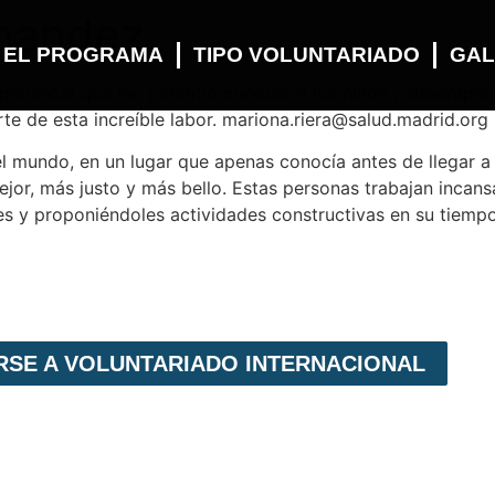
rnandez
 EL PROGRAMA
TIPO VOLUNTARIADO
GAL
periencia que me permitió conocer a los niños y desempeñ
te de esta increíble labor. mariona.riera@salud.madrid.org
mundo, en un lugar que apenas conocía antes de llegar a la
jor, más justo y más bello. Estas personas trabajan incan
 y proponiéndoles actividades constructivas en su tiempo 
IRSE A VOLUNTARIADO INTERNACIONAL