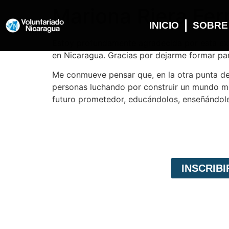
Mariona Riera Fe
INICIO
SOBRE
Estoy profundamente agradecida por esta ex
en Nicaragua. Gracias por dejarme formar par
Me conmueve pensar que, en la otra punta del 
personas luchando por construir un mundo me
futuro prometedor, educándolos, enseñándoles
INSCRIB