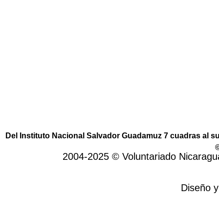
VOLUNTARIADO EN NICARAGUA
Voluntariado Internacional,
es un programa
de intercambio solidario. En primer lugar,
permite establecer lazos de amistad. En
segundo lugar, acciones para reducir el ciclo
de la pobreza en el país.
Del Instituto Nacional Salvador Guadamuz 7 cuadras al 
©
2004-2025 © Voluntariado Nicarag
Diseño y