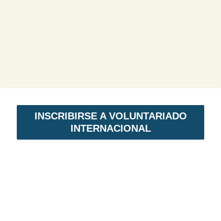
INSCRIBIRSE A VOLUNTARIADO
INTERNACIONAL
VOLUNTARIADO EN NICARAGUA
Voluntariado Internacional,
es un programa
de intercambio solidario. En primer lugar,