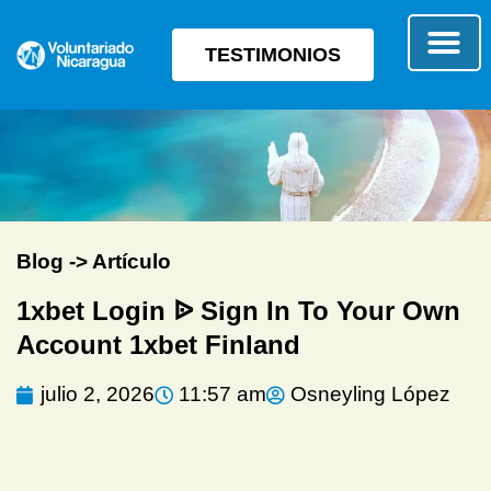
TESTIMONIOS
SOBRE E
TIPO 
Blog -> Artículo
1xbet Login ᐉ Sign In To Your Own
Account 1xbet Finland
julio 2, 2026
11:57 am
Osneyling López