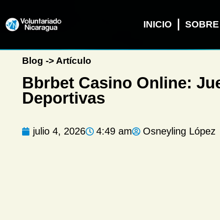
INICIO
SOBRE
Blog -> Artículo
Bbrbet Casino Online: J
Deportivas
julio 4, 2026
4:49 am
Osneyling López