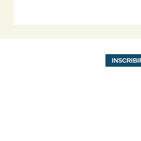
INSCRIB
VOLUNTARIADO EN NICARAGUA
Voluntariado Internacional,
es un programa
de intercambio solidario. En primer lugar,
permite establecer lazos de amistad. En
segundo lugar, acciones para reducir el ciclo