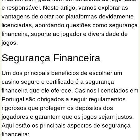
e responsável. Neste artigo, vamos explorar as
vantagens de optar por plataformas devidamente
licenciadas, abordando questões como segurança
financeira, suporte ao jogador e diversidade de
jogos.
Segurança Financeira
Um dos principais benefícios de escolher um
casino seguro e certificado é a segurança
financeira que ele oferece. Casinos licenciados em
Portugal são obrigados a seguir regulamentos
rigorosos que protegem os depósitos dos
jogadores e garantem que os jogos sejam justos.
Aqui estão os principais aspectos de segurança
financeira: