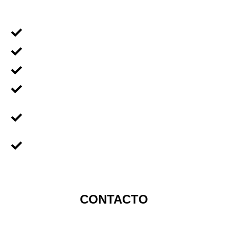
MENÚ NAVEGACIÓN
Voluntariado Individual
Voluntariado En Grupos
Voluntariado en Familia
Voluntariado Para Empresas
Voluntariado Para
Universidades
Sobre Nicaragua
CONTACTO