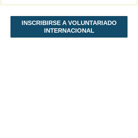
INSCRIBIRSE A VOLUNTARIADO
INTERNACIONAL
VOLUNTARIADO EN NICARAGUA
Voluntariado Internacional,
es un programa
de intercambio solidario. En primer lugar,
permite establecer lazos de amistad. En
segundo lugar, acciones para reducir el ciclo
de la pobreza en el país.