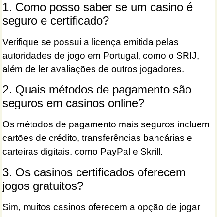
1. Como posso saber se um casino é
seguro e certificado?
Verifique se possui a licença emitida pelas
autoridades de jogo em Portugal, como o SRIJ,
além de ler avaliações de outros jogadores.
2. Quais métodos de pagamento são
seguros em casinos online?
Os métodos de pagamento mais seguros incluem
cartões de crédito, transferências bancárias e
carteiras digitais, como PayPal e Skrill.
3. Os casinos certificados oferecem
jogos gratuitos?
Sim, muitos casinos oferecem a opção de jogar