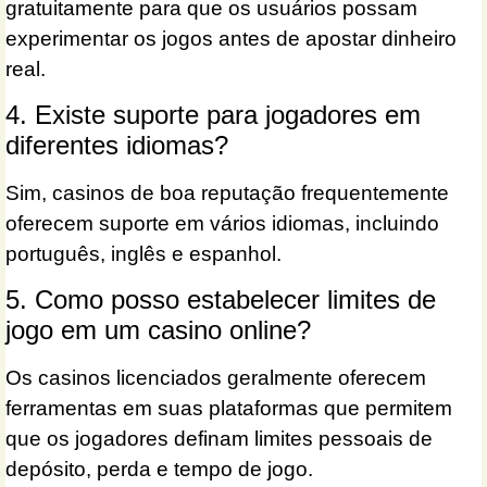
gratuitamente para que os usuários possam
experimentar os jogos antes de apostar dinheiro
real.
4. Existe suporte para jogadores em
diferentes idiomas?
Sim, casinos de boa reputação frequentemente
oferecem suporte em vários idiomas, incluindo
português, inglês e espanhol.
5. Como posso estabelecer limites de
jogo em um casino online?
Os casinos licenciados geralmente oferecem
ferramentas em suas plataformas que permitem
que os jogadores definam limites pessoais de
depósito, perda e tempo de jogo.