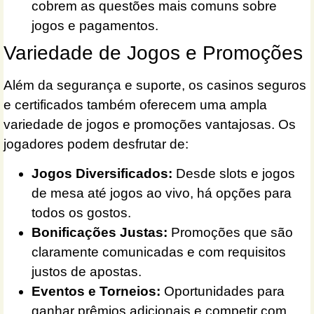
cobrem as questões mais comuns sobre
jogos e pagamentos.
Variedade de Jogos e Promoções
Além da segurança e suporte, os casinos seguros
e certificados também oferecem uma ampla
variedade de jogos e promoções vantajosas. Os
jogadores podem desfrutar de:
Jogos Diversificados:
Desde slots e jogos
de mesa até jogos ao vivo, há opções para
todos os gostos.
Bonificações Justas:
Promoções que são
claramente comunicadas e com requisitos
justos de apostas.
Eventos e Torneios:
Oportunidades para
ganhar prêmios adicionais e competir com