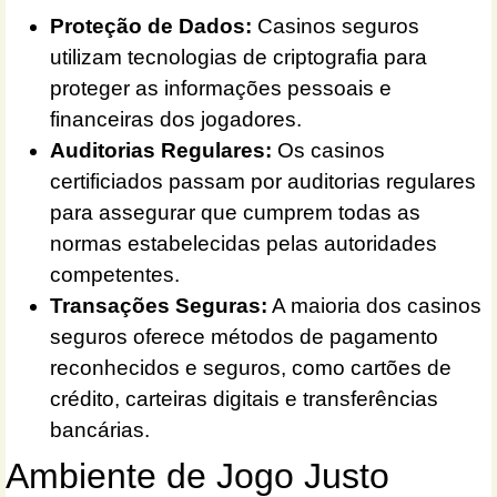
Proteção de Dados:
Casinos seguros
utilizam tecnologias de criptografia para
proteger as informações pessoais e
financeiras dos jogadores.
Auditorias Regulares:
Os casinos
certificiados passam por auditorias regulares
para assegurar que cumprem todas as
normas estabelecidas pelas autoridades
competentes.
Transações Seguras:
A maioria dos casinos
seguros oferece métodos de pagamento
reconhecidos e seguros, como cartões de
crédito, carteiras digitais e transferências
bancárias.
Ambiente de Jogo Justo