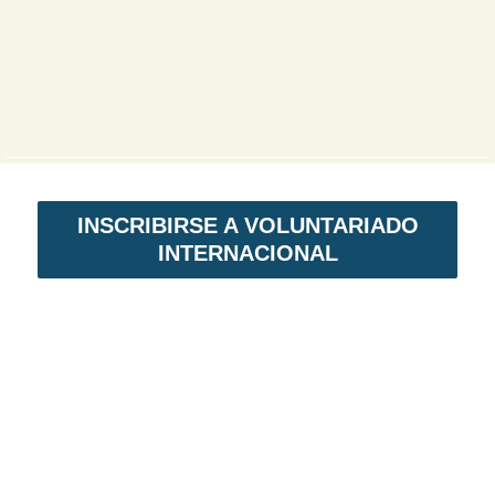
INSCRIBIRSE A VOLUNTARIADO
INTERNACIONAL
VOLUNTARIADO EN NICARAGUA
Voluntariado Internacional,
es un programa
de intercambio solidario. En primer lugar,
permite establecer lazos de amistad. En