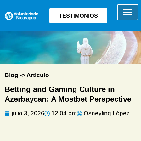
TESTIMONIOS
SOBRE E
TIPO 
Blog -> Artículo
Betting and Gaming Culture in
Azərbaycan: A Mostbet Perspective
julio 3, 2026
12:04 pm
Osneyling López