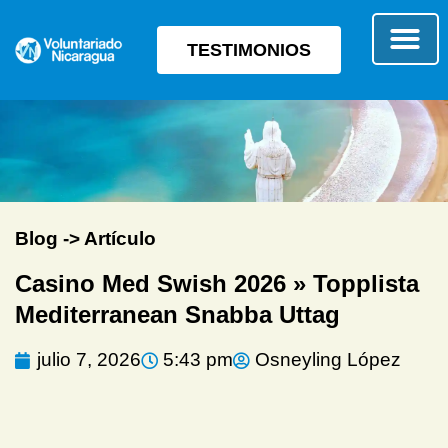
TESTIMONIOS
SOBRE E
TIPO 
Blog -> Artículo
Casino Med Swish 2026 » Topplista
Mediterranean Snabba Uttag
julio 7, 2026
5:43 pm
Osneyling López