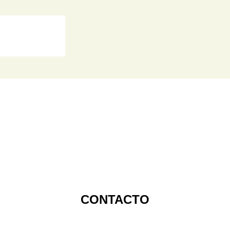
CONTACTO