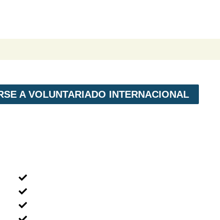
IRSE A VOLUNTARIADO INTERNACIONAL
MENÚ NAVEGACIÓN
Voluntariado Individual
Voluntariado En Grupos
Voluntariado en Familia
Voluntariado Para Empresas