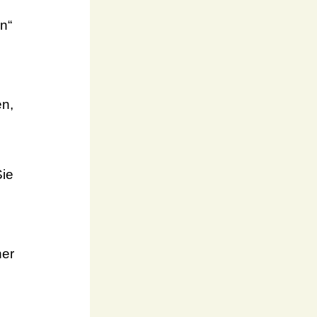
n“
en,
Sie
ner