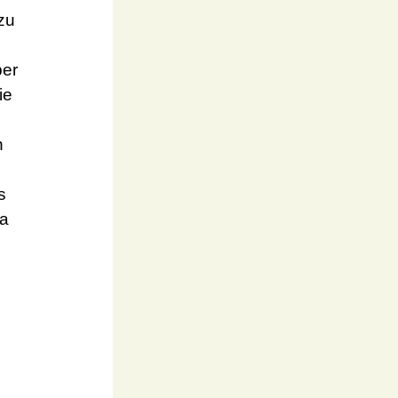
zu
ber
ie
n
s
Ja