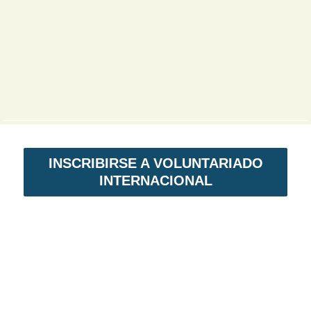
INSCRIBIRSE A VOLUNTARIADO
INTERNACIONAL
VOLUNTARIADO EN NICARAGUA
Voluntariado Internacional,
es un programa
de intercambio solidario. En primer lugar,