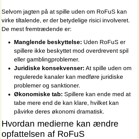
Selvom jagten på at spille uden om RoFuS kan
virke tiltalende, er der betydelige risici involveret.
De mest fremtrædende er:
Manglende beskyttelse:
Uden RoFuS er
spillere ikke beskyttet mod overdrevent spil
eller gamblingproblemer.
Juridiske konsekvenser:
At spille uden om
regulerede kanaler kan medføre juridiske
problemer og sanktioner.
Økonomiske tab:
Spillere kan ende med at
tabe mere end de kan klare, hvilket kan
påvirke deres økonomi dramatisk.
Hvordan medierne kan ændre
opfattelsen af RoFuS