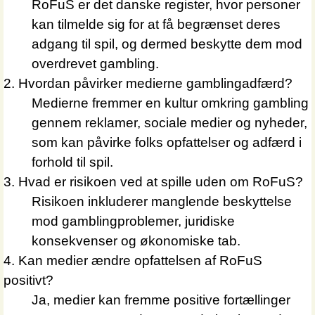
RoFuS er det danske register, hvor personer
kan tilmelde sig for at få begrænset deres
adgang til spil, og dermed beskytte dem mod
overdrevet gambling.
2. Hvordan påvirker medierne gamblingadfærd?
Medierne fremmer en kultur omkring gambling
gennem reklamer, sociale medier og nyheder,
som kan påvirke folks opfattelser og adfærd i
forhold til spil.
3. Hvad er risikoen ved at spille uden om RoFuS?
Risikoen inkluderer manglende beskyttelse
mod gamblingproblemer, juridiske
konsekvenser og økonomiske tab.
4. Kan medier ændre opfattelsen af RoFuS
positivt?
Ja, medier kan fremme positive fortællinger