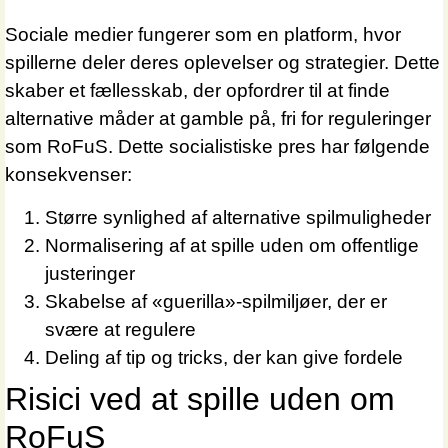
Sociale medier fungerer som en platform, hvor
spillerne deler deres oplevelser og strategier. Dette
skaber et fællesskab, der opfordrer til at finde
alternative måder at gamble på, fri for reguleringer
som RoFuS. Dette socialistiske pres har følgende
konsekvenser:
Større synlighed af alternative spilmuligheder
Normalisering af at spille uden om offentlige
justeringer
Skabelse af «guerilla»-spilmiljøer, der er
svære at regulere
Deling af tip og tricks, der kan give fordele
Risici ved at spille uden om
RoFuS