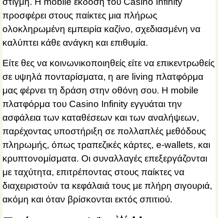
στιγμή. Η mobile έκδοση του Casino Infinity
προσφέρει στους παίκτες μια πλήρως
ολοκληρωμένη εμπειρία καζίνο, σχεδιασμένη να
καλύπτει κάθε ανάγκη και επιθυμία.
Είτε θες να κοινωνικοποιηθείς είτε να επικεντρωθείς
σε υψηλά πονταρίσματα, η are living πλατφόρμα
μας φέρνει τη δράση στην οθόνη σου. Η mobile
πλατφόρμα του Casino Infinity εγγυάται την
ασφάλεια των καταθέσεων και των αναλήψεων,
παρέχοντας υποστήριξη σε πολλαπλές μεθόδους
πληρωμής, όπως τραπεζικές κάρτες, e-wallets, και
κρυπτονομίσματα. Οι συναλλαγές επεξεργάζονται
με ταχύτητα, επιτρέποντας στους παίκτες να
διαχειριστούν τα κεφάλαιά τους με πλήρη σιγουριά,
ακόμη και όταν βρίσκονται εκτός σπιτιού.