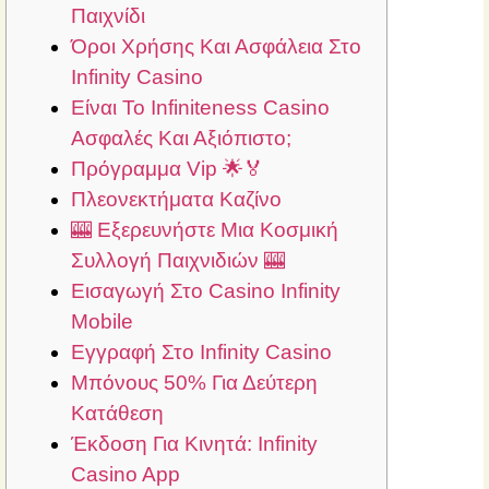
Παιχνίδι
Όροι Χρήσης Και Ασφάλεια Στο
Infinity Casino
Είναι Το Infiniteness Casino
Ασφαλές Και Αξιόπιστο;
Πρόγραμμα Vip 🌟🏅
Πλεονεκτήματα Καζίνο
🎰 Εξερευνήστε Μια Κοσμική
Συλλογή Παιχνιδιών 🎰
Εισαγωγή Στο Casino Infinity
Mobile
Εγγραφή Στο Infinity Casino
Μπόνους 50% Για Δεύτερη
Κατάθεση
Έκδοση Για Κινητά: Infinity
Casino App