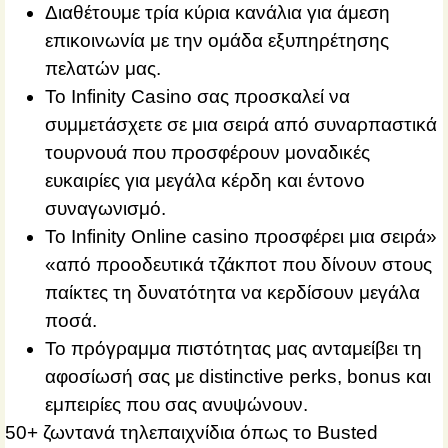
Διαθέτουμε τρία κύρια κανάλια για άμεση
επικοινωνία με την ομάδα εξυπηρέτησης
πελατών μας.
Το Infinity Casino σας προσκαλεί να
συμμετάσχετε σε μια σειρά από συναρπαστικά
τουρνουά που προσφέρουν μοναδικές
ευκαιρίες για μεγάλα κέρδη και έντονο
συναγωνισμό.
Το Infinity Online casino προσφέρει μια σειρά»
«από προοδευτικά τζάκποτ που δίνουν στους
παίκτες τη δυνατότητα να κερδίσουν μεγάλα
ποσά.
Το πρόγραμμα πιστότητας μας ανταμείβει τη
αφοσίωσή σας με distinctive perks, bonus και
εμπειρίες που σας ανυψώνουν.
50+ ζωντανά τηλεπαιχνίδια όπως το Busted