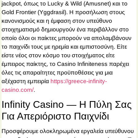
jackpot, όπως το Lucky & Wild (Amusnet) και το
Gold Frontier (Yggdrasil). Η προσήλωση στους
κανονισμούς και η έμφαση στον υπεύθυνο
στοιχηματισμό δημιουργούν ένα περιβάλλον στο
οποίο όλοι οι παίκτες μπορούν να απολαμβάνουν
το παιχνίδι τους με ηρεμία και εμπιστοσύνη. Είτε
είστε νέος στον κόσμο του στοιχήματος είτε
έμπειρος παίκτης, το Casino Infiniteness παρέχει
όλες τις απαραίτητες προϋποθέσεις για μια
αξέχαστη εμπειρία
https://greece-infinity-
casino.com/
.
Infinity Casino — Η Πύλη Σας
Για Απεριόριστο Παιχνίδι
Προσφέρουμε ολοκληρωμένα εργαλεία υπεύθυνου