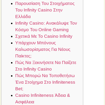
Παρουσίαση Του Στοιχήματος
Του Infinity Casino Στην
Ελλάδα
Infinity Casino: Ανακάλυψε Τον
Κόσμο Του Online Gaming
Σχετικά Με Το Casino Infinity
Υπάρχουν Μπόνους
Καλωσορίσματος Για Νέους
Παίκτες;
Πώς Να Ξεκινήσετε Να Παίζετε
Στο Infinity Casino
Πώς Μπορώ Να Τοποθετήσω
Ένα Στοίχημα Στο Infiniteness
Bet;
Casino Infiniteness Άδεια &
Ασφάλεια