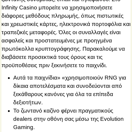
Infinity Casino μπορείτε να χρησιμοποιήσετε
διάφορες μεθόδους πληρωμής, όπως πιστωτικές
και χρεωστικές κάρτες, ηλεκτρονικά πορτοφόλια και
τραπεζικές μεταφορές. Όλες οι συναλλαγές είναι
ασφαλείς και προστατευμένες με προηγμένα
πρωτόκολλα κρυπτογράφησης. Παρακαλούμε να
διαβάσετε προσεκτικά τους όρους και τις
προϋποθέσεις πριν ξεκινήσετε το παιχνίδι.
Αυτά τα παιχνίδια» «χρησιμοποιούν RNG για
δίκαια αποτελέσματα και συνοδεύονται από
ξεκάθαρους κανόνες για όλα τα επίπεδα
δεξιοτήτων.
Το ζωντανό καζίνο φέρνει πραγματικούς
dealers στην οθόνη σας μέσω της Evolution
Gaming.