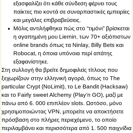
εξασφαλίζει ότι κάθε σύνδεση φέρνει τους
παίκτες πιο κοντά σε συναρπαστικές εμπειρίες
και μεγάλες επιβραβεύσεις.
Μόλις αντιλήφθηκα πώς στο “τιμόνι” βρίσκεται
η αγαπημένη μου Liernin, των 70+ αξιόπιστων
online brands όπως τα Ninlay, Billy Bets και
Robocat, η όποια υπόνοια περί απάτης
εξαφανίστηκε.
Στη συλλογή θα βρείτε δημοφιλείς τίτλους που
ξεχωρίζουν στην ελληνική αγορά, όπως το The
particular Crypt (NoLimit), το Le Bandit (Hacksaw)
και το Fairly sweet Alchemy (Play’n GO), μαζί με
πάνω από 6. 000 επιπλέον slots. Ωστόσο, μόνο
χρησιμοποιώντας VPN, μπορείτε να αποκτήσετε
πρόσβαση στο πλήρες περιεχόμενο, το οποίο
περιλαμβάνει και περισσότερα από 1. 500 παιχνίδια