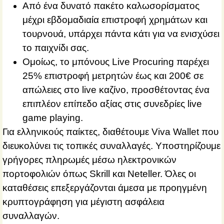
Από ένα δυνατό πακέτο καλωσορίσματος
μέχρι εβδομαδιαία επιστροφή χρημάτων και
τουρνουά, υπάρχει πάντα κάτι για να ενισχύσει
το παιχνίδι σας.
Ομοίως, το μπόνους Live Procuring παρέχει
25% επιστροφή μετρητών έως και 200€ σε
απώλειες στο live καζίνο, προσθέτοντας ένα
επιπλέον επίπεδο αξίας στις συνεδρίες live
game playing.
Για ελληνικούς παίκτες, διαθέτουμε Viva Wallet που
διευκολύνει τις τοπικές συναλλαγές. Υποστηρίζουμε
γρήγορες πληρωμές μέσω ηλεκτρονικών
πορτοφολιών όπως Skrill και Neteller. Όλες οι
καταθέσεις επεξεργάζονται άμεσα με προηγμένη
κρυπτογράφηση για μέγιστη ασφάλεια
συναλλαγών.