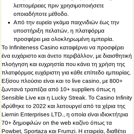
λεπτομέρειες πριν χρησιμοποιήσετε
οποιαδήποτε μέθοδο.
Από την ευρεία γκάμα παιχνιδιών έως την
υποστήριξη πελατών, η πλατφόρμα
προσφέρει μια ολοκληρωμένη εμπειρία.
Το Infiniteness Casino καταφέρνει να προσφέρει
ένα ευχάριστο και άνετο περιβάλλον, με διαισθητική
πλοήγηση και ευχρηστία που κάνει τη χρήση της
πλατφόρμας ευχάριστη για κάθε επίπεδο εμπειρίας.
Εξίσου πλούσιο είναι και το live casino, με 800+
ζωντανά τραπέζια από 10+ suppliers όπως η
Sensible Live και η Lucky Streak. To Casino Infinity
ιδρύθηκε το 2022 και λειτουργεί από τα χέρια της
Liernin Enterprises LTD., η οποία είναι ιδιοκτήτρια
70+ δημοφιλών on the web καζίνο όπως τα
Powbet, Sportaza και Frumzi. Η εταιρεία, διαθέτει