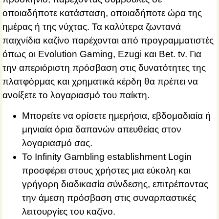
οποιαδήποτε κατάσταση, οποιαδήποτε ώρα της
ημέρας ή της νύχτας. Τα καλύτερα ζωντανά
παιχνίδια καζίνο παρέχονται από προγραμματιστές
όπως οι Evolution Gaming, Ezugi και Bet. tv. Για
την απεριόριστη πρόσβαση στις δυνατότητες της
πλατφόρμας και χρηματικά κέρδη θα πρέπει να
ανοίξετε το λογαριασμό του παίκτη.
Μπορείτε να ορίσετε ημερήσια, εβδομαδιαία ή
μηνιαία όρια δαπανών απευθείας στον
λογαριασμό σας.
Το Infinity Gambling establishment Login
προσφέρει στους χρήστες μια εύκολη και
γρήγορη διαδικασία σύνδεσης, επιτρέποντας
την άμεση πρόσβαση στις συναρπαστικές
λειτουργίες του καζίνο.