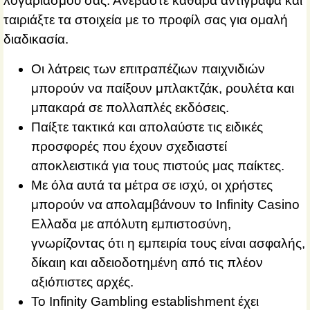
λογαριασμού σας. Ανεβάστε καθαρά αντίγραφα και
ταιριάξτε τα στοιχεία με το προφίλ σας για ομαλή
διαδικασία.
Οι λάτρεις των επιτραπέζιων παιχνιδιών
μπορούν να παίξουν μπλακτζάκ, ρουλέτα και
μπακαρά σε πολλαπλές εκδόσεις.
Παίξτε τακτικά και απολαύστε τις ειδικές
προσφορές που έχουν σχεδιαστεί
αποκλειστικά για τους πιστούς μας παίκτες.
Με όλα αυτά τα μέτρα σε ισχύ, οι χρήστες
μπορούν να απολαμβάνουν το Infinity Casino
Ελλαδα με απόλυτη εμπιστοσύνη,
γνωρίζοντας ότι η εμπειρία τους είναι ασφαλής,
δίκαιη και αδειοδοτημένη από τις πλέον
αξιόπιστες αρχές.
Το Infinity Gambling establishment έχει