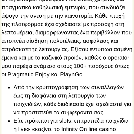
πραγματικά καθηλωτική εμπειρία, που συνδυάζει
άψογα την άνεση με την καινοτομία. Κάθε πτυχή
της πλατφόρμας έχει σχεδιαστεί με προσοχή στη
λεπτομέρεια, διαμορφώνοντας ένα περιβάλλον που
αποπνέει αίσθηση πολυτέλειας, ασφάλειας και
απρόσκοπτης λειτουργίας. Εξίσου εντυπωσιασμένη
έμεινα και με το καζινικό προϊόν, καθώς ο operator
μου παρέχει ανάμεσα στους 100+ παρόχους όπως
οι Pragmatic Enjoy και PlaynGo.
Από την κρυπτογράφηση των συναλλαγών
έως τη διαφάνεια στη λειτουργία των
παιχνιδιών, κάθε διαδικασία έχει σχεδιαστεί για
να προστατεύει τα συμφέροντα σας.
Είτε πρόκειται για slots, επιτραπέζια παιχνίδια
ή live» «καζίνο, το Infinity On line casino