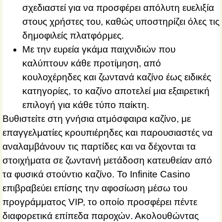
σχεδιαστεί για να προσφέρει απόλυτη ευελιξία
στους χρήστες του, καθώς υποστηρίζει όλες τις
δημοφιλείς πλατφόρμες.
Με την ευρεία γκάμα παιχνιδιών που
καλύπτουν κάθε προτίμηση, από
κουλοχέρηδες και ζωντανά καζίνο έως ειδικές
κατηγορίες, το καζίνο αποτελεί μια εξαιρετική
επιλογή για κάθε τύπο παίκτη.
Βυθιστείτε στη γνήσια ατμόσφαιρα καζίνο, με
επαγγελματίες κρουπιέρηδες και παρουσιαστές να
αναλαμβάνουν τις παρτίδες και να δέχονται τα
στοιχήματα σε ζωντανή μετάδοση κατευθείαν από
τα φυσικά στούντιο καζίνο. Το Infinite Casino
επιβραβεύει επίσης την αφοσίωση μέσω του
προγράμματος VIP, το οποίο προσφέρει πέντε
διαφορετικά επίπεδα παροχών. Ακολουθώντας