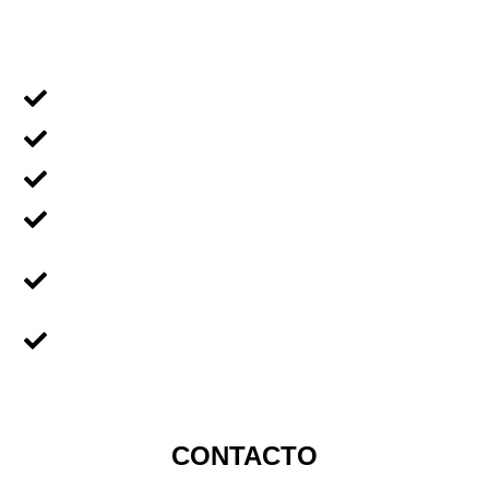
MENÚ NAVEGACIÓN
Voluntariado Individual
Voluntariado En Grupos
Voluntariado en Familia
Voluntariado Para Empresas
Voluntariado Para
Universidades
Sobre Nicaragua
CONTACTO