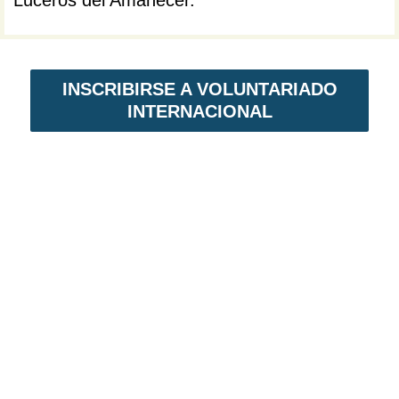
INSCRIBIRSE A VOLUNTARIADO
INTERNACIONAL
VOLUNTARIADO EN NICARAGUA
Voluntariado Internacional,
es un programa
de intercambio solidario. En primer lugar,
permite establecer lazos de amistad. En
segundo lugar, acciones para reducir el ciclo
de la pobreza en el país.