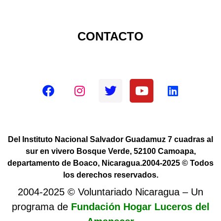
CONTACTO
Redes sociales oficiales
Del Instituto Nacional Salvador Guadamuz 7 cuadras al
sur en vivero Bosque Verde, 52100 Camoapa,
departamento de Boaco, Nicaragua.2004-2025 © Todos
los derechos reservados.
2004-2025 © Voluntariado Nicaragua – Un
programa de
Fundación Hogar Luceros del