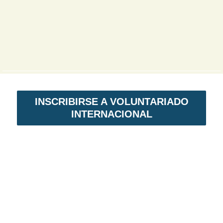
INSCRIBIRSE A VOLUNTARIADO
INTERNACIONAL
VOLUNTARIADO EN NICARAGUA
Voluntariado Internacional,
es un programa
de intercambio solidario. En primer lugar,
permite establecer lazos de amistad. En