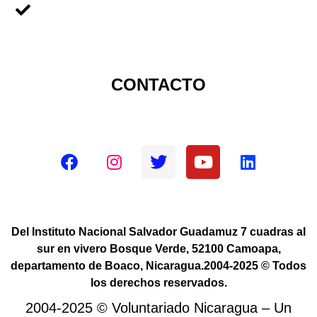
Sobre Nicaragua
CONTACTO
Redes sociales oficiales
Del Instituto Nacional Salvador Guadamuz 7 cuadras al
sur en vivero Bosque Verde, 52100 Camoapa,
departamento de Boaco, Nicaragua.2004-2025 © Todos
los derechos reservados.
2004-2025 © Voluntariado Nicaragua – Un