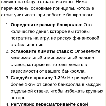
влияют на общую стратегию игры. Ниже
перечислены основные принципы, которые
стоит учитывать при работе с банкроллом:
Определите размер банкролла:
Это
количество денег, которое вы готовы
потратить на игру, не рискуя финансовой
стабильностью.
Установите лимиты ставок:
Определите
максимальный и минимальный размер
ставок, которые вы готовы делать в
зависимости от вашего банкролла.
Следуйте правилу 1-3%:
Не рискуйте
более 1-3% от своего банкролла в каждой
отдельной ставке, чтобы избежать крупных
потерь.
Регулярно пересматривайте свой