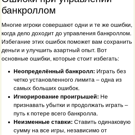
банкроллом
Многие игроки совершают одни и те же ошибки,
когда дело доходит до управления банкроллом.
Избегание этих ошибок поможет вам сохранить
деньги и улучшить азартный опыт. Вот
основные ошибки, которые стоит избегать:
Неопределённый банкролл:
Играть без
четко установленного лимита – одна из
самых больших ошибок.
Игнорирование проигрышей:
Не
признавать убытки и продолжать играть –
путь к потере всего банкролла.
Неизменные ставки:
Ставить одинаковую
сумму на все игры, независимо от