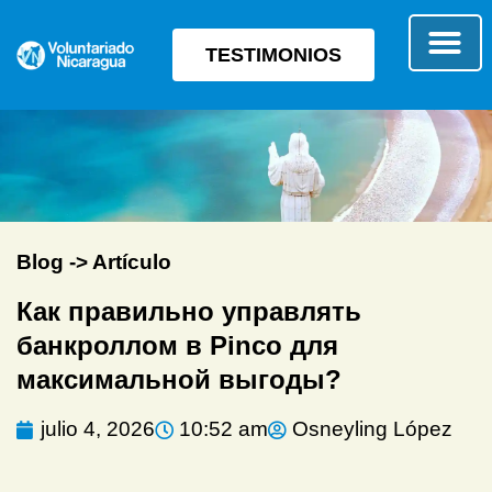
TESTIMONIOS
SOBRE E
TIPO 
Blog -> Artículo
Как правильно управлять
банкроллом в Pinco для
максимальной выгоды?
julio 4, 2026
10:52 am
Osneyling López