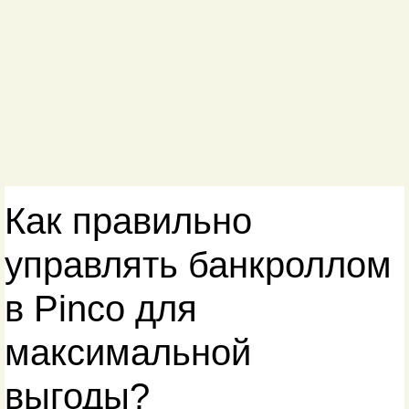
Как правильно
управлять банкроллом
в Pinco для
максимальной
выгоды?