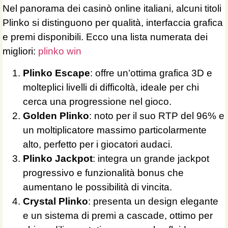
Nel panorama dei casinò online italiani, alcuni titoli
Plinko si distinguono per qualità, interfaccia grafica
e premi disponibili. Ecco una lista numerata dei
migliori:
plinko win
Plinko Escape
: offre un’ottima grafica 3D e
molteplici livelli di difficoltà, ideale per chi
cerca una progressione nel gioco.
Golden Plinko
: noto per il suo RTP del 96% e
un moltiplicatore massimo particolarmente
alto, perfetto per i giocatori audaci.
Plinko Jackpot
: integra un grande jackpot
progressivo e funzionalità bonus che
aumentano le possibilità di vincita.
Crystal Plinko
: presenta un design elegante
e un sistema di premi a cascade, ottimo per