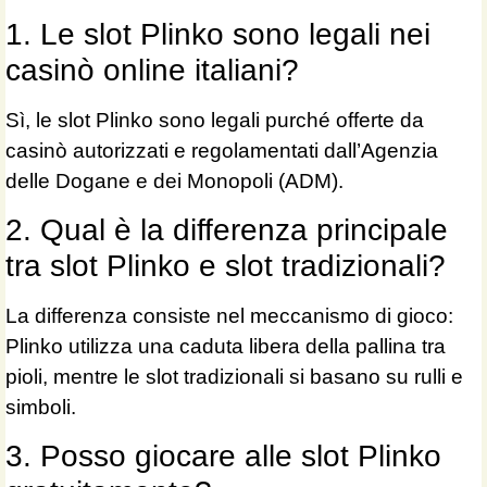
1. Le slot Plinko sono legali nei
casinò online italiani?
Sì, le slot Plinko sono legali purché offerte da
casinò autorizzati e regolamentati dall’Agenzia
delle Dogane e dei Monopoli (ADM).
2. Qual è la differenza principale
tra slot Plinko e slot tradizionali?
La differenza consiste nel meccanismo di gioco:
Plinko utilizza una caduta libera della pallina tra
pioli, mentre le slot tradizionali si basano su rulli e
simboli.
3. Posso giocare alle slot Plinko