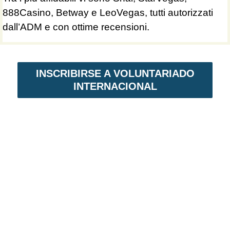
888Casino, Betway e LeoVegas, tutti autorizzati
dall’ADM e con ottime recensioni.
INSCRIBIRSE A VOLUNTARIADO
INTERNACIONAL
VOLUNTARIADO EN NICARAGUA
Voluntariado Internacional,
es un programa
de intercambio solidario. En primer lugar,
permite establecer lazos de amistad. En
segundo lugar, acciones para reducir el ciclo
de la pobreza en el país.