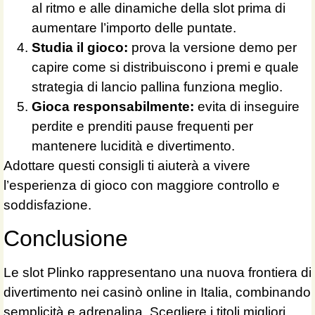
al ritmo e alle dinamiche della slot prima di
aumentare l’importo delle puntate.
Studia il gioco:
prova la versione demo per
capire come si distribuiscono i premi e quale
strategia di lancio pallina funziona meglio.
Gioca responsabilmente:
evita di inseguire
perdite e prenditi pause frequenti per
mantenere lucidità e divertimento.
Adottare questi consigli ti aiuterà a vivere
l’esperienza di gioco con maggiore controllo e
soddisfazione.
Conclusione
Le slot Plinko rappresentano una nuova frontiera di
divertimento nei casinò online in Italia, combinando
semplicità e adrenalina. Scegliere i titoli migliori