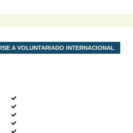
IRSE A VOLUNTARIADO INTERNACIONAL
MENÚ NAVEGACIÓN
Voluntariado Individual
Voluntariado En Grupos
Voluntariado en Familia
Voluntariado Para Empresas
Voluntariado Para Universidades