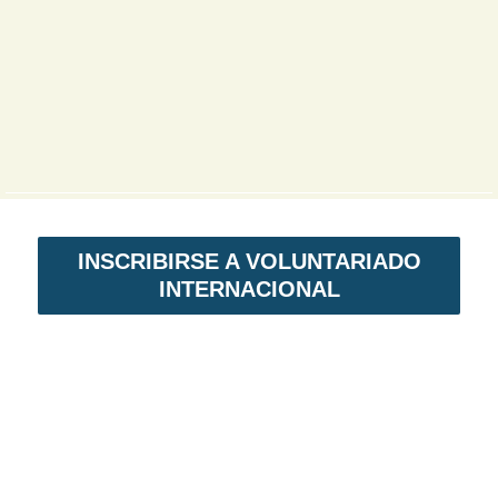
INSCRIBIRSE A VOLUNTARIADO
INTERNACIONAL
VOLUNTARIADO EN NICARAGUA
Voluntariado Internacional,
es un programa
de intercambio solidario. En primer lugar,