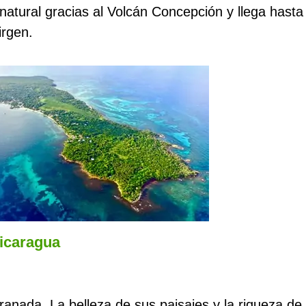
atural gracias al Volcán Concepción y llega hasta
irgen.
Nicaragua
ranada. La belleza de sus paisajes y la riqueza de