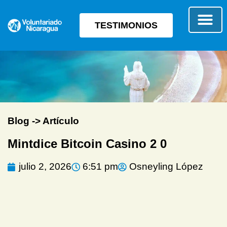
TESTIMONIOS
SOBRE E
TIPO 
Blog -> Artículo
Mintdice Bitcoin Casino 2 0
julio 2, 2026
6:51 pm
Osneyling López