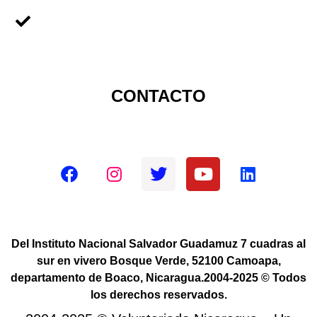
Sobre Nicaragua
CONTACTO
Redes sociales oficiales
Del Instituto Nacional Salvador Guadamuz 7 cuadras al
sur en vivero Bosque Verde, 52100 Camoapa,
departamento de Boaco, Nicaragua.2004-2025 © Todos
los derechos reservados.