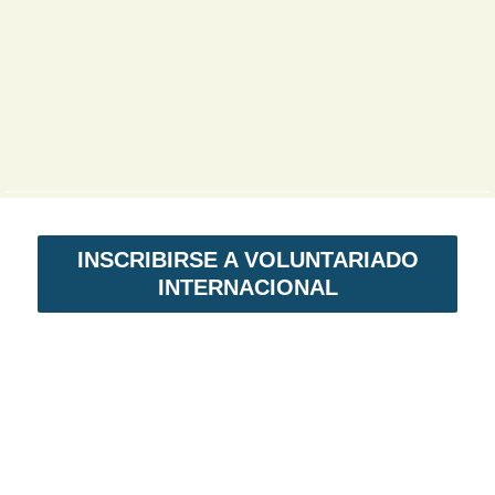
INSCRIBIRSE A VOLUNTARIADO
INTERNACIONAL
VOLUNTARIADO EN NICARAGUA
Voluntariado Internacional,
es un programa
de intercambio solidario. En primer lugar,