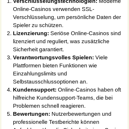
Verschlüsselungstechnologien:
Moderne
Online-Casinos verwenden SSL-
Verschlüsselung, um persönliche Daten der
Spieler zu schützen.
Lizenzierung:
Seriöse Online-Casinos sind
lizenziert und reguliert, was zusätzliche
Sicherheit garantiert.
Verantwortungsvolles Spielen:
Viele
Plattformen bieten Funktionen wie
Einzahlungslimits und
Selbstausschlussoptionen an.
Kundensupport:
Online-Casinos haben oft
hilfreiche Kundensupport-Teams, die bei
Problemen schnell reagieren.
Bewertungen:
Nutzerbewertungen und
professionelle Testberichte können