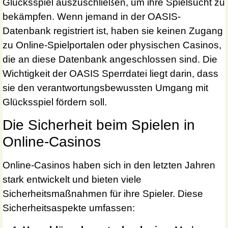
Glücksspiel auszuschließen, um ihre Spielsucht zu
bekämpfen. Wenn jemand in der OASIS-
Datenbank registriert ist, haben sie keinen Zugang
zu Online-Spielportalen oder physischen Casinos,
die an diese Datenbank angeschlossen sind. Die
Wichtigkeit der OASIS Sperrdatei liegt darin, dass
sie den verantwortungsbewussten Umgang mit
Glücksspiel fördern soll.
Die Sicherheit beim Spielen in
Online-Casinos
Online-Casinos haben sich in den letzten Jahren
stark entwickelt und bieten viele
Sicherheitsmaßnahmen für ihre Spieler. Diese
Sicherheitsaspekte umfassen: