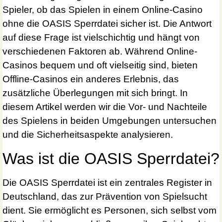
Spieler, ob das Spielen in einem Online-Casino
ohne die OASIS Sperrdatei sicher ist. Die Antwort
auf diese Frage ist vielschichtig und hängt von
verschiedenen Faktoren ab. Während Online-
Casinos bequem und oft vielseitig sind, bieten
Offline-Casinos ein anderes Erlebnis, das
zusätzliche Überlegungen mit sich bringt. In
diesem Artikel werden wir die Vor- und Nachteile
des Spielens in beiden Umgebungen untersuchen
und die Sicherheitsaspekte analysieren.
Was ist die OASIS Sperrdatei?
Die OASIS Sperrdatei ist ein zentrales Register in
Deutschland, das zur Prävention von Spielsucht
dient. Sie ermöglicht es Personen, sich selbst vom