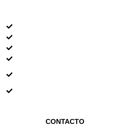
MENÚ NAVEGACIÓN
Voluntariado Individual
Voluntariado En Grupos
Voluntariado en Familia
Voluntariado Para Empresas
Voluntariado Para
Universidades
Sobre Nicaragua
CONTACTO