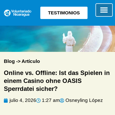
TESTIMONIOS
SOBRE E
TIPO 
Blog -> Artículo
Online vs. Offline: Ist das Spielen in
einem Casino ohne OASIS
Sperrdatei sicher?
julio 4, 2026
1:27 am
Osneyling López