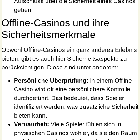
Aufschluss über die Sicherheit eines Casinos
geben.
Offline-Casinos und ihre
Sicherheitsmerkmale
Obwohl Offline-Casinos ein ganz anderes Erlebnis
bieten, gibt es auch hier Sicherheitsaspekte zu
berücksichtigen. Diese sind unter anderem:
Persönliche Überprüfung:
In einem Offline-
Casino wird oft eine persönlichere Kontrolle
durchgeführt. Das bedeutet, dass Spieler
identifiziert werden, was zusätzliche Sicherheit
bieten kann.
Vertrautheit:
Viele Spieler fühlen sich in
physischen Casinos wohler, da sie den Raum