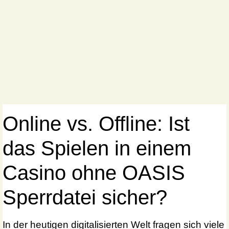
Online vs. Offline: Ist
das Spielen in einem
Casino ohne OASIS
Sperrdatei sicher?
In der heutigen digitalisierten Welt fragen sich viele