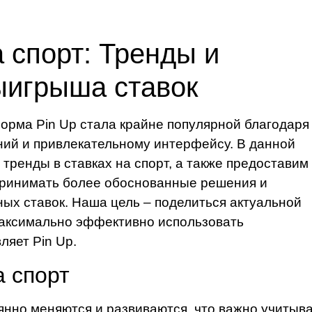
а спорт: Тренды и
ыигрыша ставок
орма Pin Up стала крайне популярной благодаря
ий и привлекательному интерфейсу. В данной
тренды в ставках на спорт, а также предоставим
 принимать более обоснованные решения и
ых ставок. Наша цель – поделиться актуальной
аксимально эффективно использовать
ляет Pin Up.
а спорт
оянно меняются и развиваются, что важно учитыв