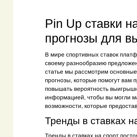
Pin Up ставки н
прогнозы для в
В мире спортивных ставок платф
своему разнообразию предложен
статье мы рассмотрим основные 
прогнозы, которые помогут вам
повышать вероятность выигрышн
информацией, чтобы вы могли м
возможности, которые предостав
Тренды в ставках н
Тренды в ставках на спорт пост