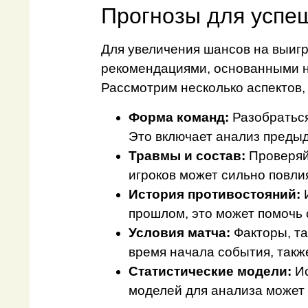
Прогнозы для успе
Для увеличения шансов на выигр
рекомендациями, основанными н
Рассмотрим несколько аспектов,
Форма команд:
Разобраться
Это включает анализ преды
Травмы и состав:
Проверяйт
игроков может сильно повлия
История противостояний:
И
прошлом, это может помочь
Условия матча:
Факторы, та
время начала события, такж
Статистические модели:
Ис
моделей для анализа может 