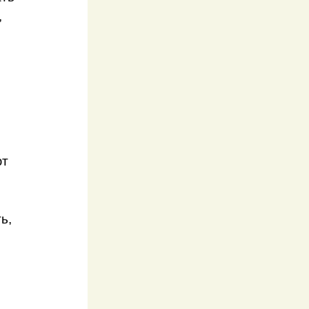
,
ют
ь,