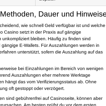
: Methoden, Dauer und Hinweis
heidend, wie schnell Geld verfügbar ist und welche
o Casino setzt in der Praxis auf gängige
unkompliziert bleiben. Häufig zu finden sind
d gängige E-Wallets. Für Auszahlungen werden in
erfahren unterstützt, sofern die Auszahlung auf das
cherweise bei Einzahlungen im Bereich von wenigen
ährend Auszahlungen eher mehrere Werktage
n hängt das vom Verifizierungsstatus ab. Ohne
lung oft gestoppt oder verzögert.
n sind gebührenfrei auf Casinoseite, können aber
erursachen. Am besten prüfst du vor dem ersten