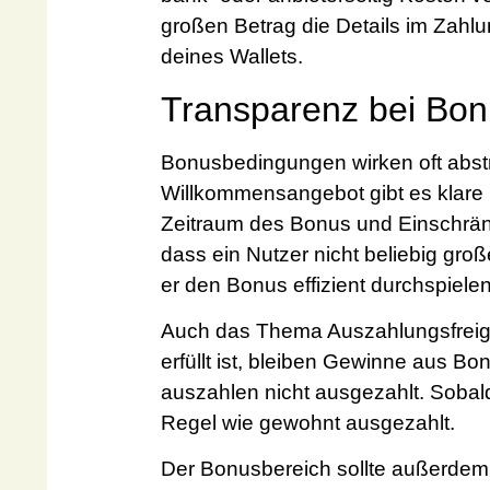
großen Betrag die Details im Zahl
deines Wallets.
Transparenz bei Bon
Bonusbedingungen wirken oft abstr
Willkommensangebot gibt es klare 
Zeitraum des Bonus und Einschränk
dass ein Nutzer nicht beliebig groß
er den Bonus effizient durchspiele
Auch das Thema Auszahlungsfreiga
erfüllt ist, bleiben Gewinne aus B
auszahlen nicht ausgezahlt. Sobald
Regel wie gewohnt ausgezahlt.
Der Bonusbereich sollte außerdem A