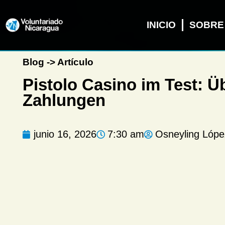
INICIO
SOBRE
Blog -> Artículo
Pistolo Casino im Test: Ü
Zahlungen
junio 16, 2026
7:30 am
Osneyling Lópe