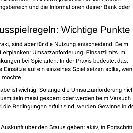
ungsbereich und die Informationen deiner Bank oder
usspielregeln: Wichtige Punkte
akt, sind aber für die Nutzung entscheidend. Beim
Leitplanken: Umsatzanforderung, Einsatzlimits im
ungen bei Spielarten. In der Praxis bedeutet das,
e Einsätze auf ein einzelnes Spiel setzen sollte, we
n möchte.
be ist wichtig: Solange die Umsatzanforderung nich
onusmitteln meist gesperrt oder werden beim Versuch
 die Bedingungen erfüllt sind, werden Gewinne in d
uskunft über den Status geben: aktiv, in Fortschritt