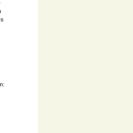
e
n
us
n: