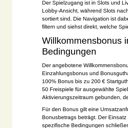
Der Spielzugang ist in Slots und Liv
Lobby-Ansicht, während Slots nach
sortiert sind. Die Navigation ist 
filtern und siehst direkt, welche Spi
Willkommensbonus im
Bedingungen
Der angebotene Willkommensbonus
Einzahlungsbonus und Bonusguthab
100% Bonus bis zu 200 € Startguth
50 Freispiele für ausgewählte Spie
Aktivierungszeitraum gebunden, de
Für den Bonus gilt eine Umsatzanf
Bonusbetrags beträgt. Der Einsatz 
spezifische Bedingungen schließen