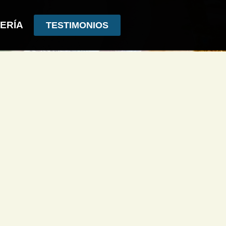
ERÍA
TESTIMONIOS