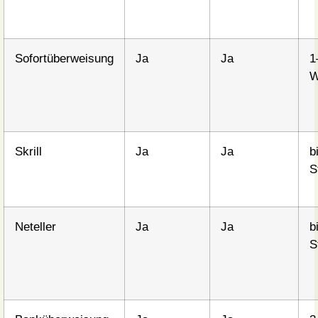
Sofortüberweisung
Ja
Ja
1
W
Skrill
Ja
Ja
b
S
Neteller
Ja
Ja
b
S