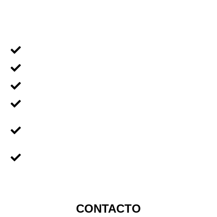
MENÚ NAVEGACIÓN
Voluntariado Individual
Voluntariado En Grupos
Voluntariado en Familia
Voluntariado Para Empresas
Voluntariado Para
Universidades
Sobre Nicaragua
CONTACTO