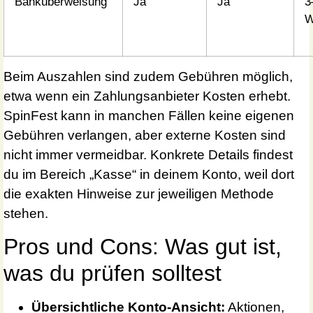
Banküberweisung
Ja
Ja
3
W
Beim Auszahlen sind zudem Gebühren möglich,
etwa wenn ein Zahlungsanbieter Kosten erhebt.
SpinFest kann in manchen Fällen keine eigenen
Gebühren verlangen, aber externe Kosten sind
nicht immer vermeidbar. Konkrete Details findest
du im Bereich „Kasse“ in deinem Konto, weil dort
die exakten Hinweise zur jeweiligen Methode
stehen.
Pros und Cons: Was gut ist,
was du prüfen solltest
Übersichtliche Konto-Ansicht:
Aktionen,