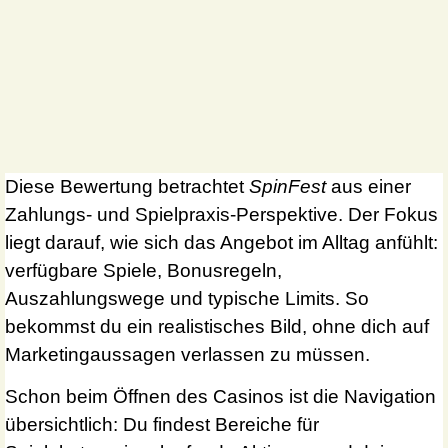
Diese Bewertung betrachtet
SpinFest
aus einer
Zahlungs- und Spielpraxis-Perspektive. Der Fokus
liegt darauf, wie sich das Angebot im Alltag anfühlt:
verfügbare Spiele, Bonusregeln,
Auszahlungswege und typische Limits. So
bekommst du ein realistisches Bild, ohne dich auf
Marketingaussagen verlassen zu müssen.
Schon beim Öffnen des Casinos ist die Navigation
übersichtlich: Du findest Bereiche für