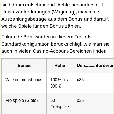
sind dabei entscheidend: Achte besonders auf
Umsatzanforderungen (Wagering), maximale
Auszahlungsbeträge aus dem Bonus und darauf,
welche Spiele für den Bonus zählen.
Folgende Boni wurden in diesem Test als
Standardkonfiguration berücksichtigt, wie man sie
auch in vielen Casino-Account-Bereichen findet:
Bonus
Höhe
Umsatzanforderu
Willkommensbonus
100% bis
x35
300 €
Freispiele (Slots)
50
x35
Freispiele