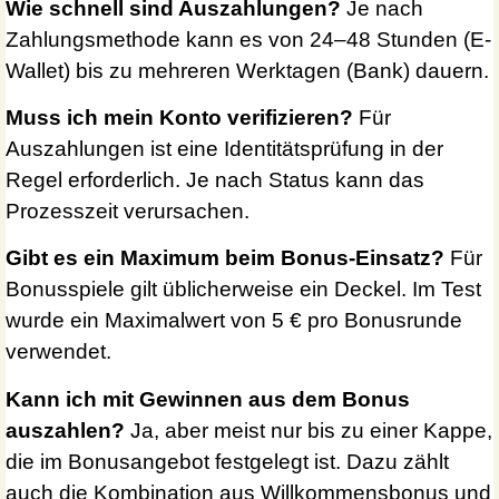
Wie schnell sind Auszahlungen?
Je nach
Zahlungsmethode kann es von 24–48 Stunden (E-
Wallet) bis zu mehreren Werktagen (Bank) dauern.
Muss ich mein Konto verifizieren?
Für
Auszahlungen ist eine Identitätsprüfung in der
Regel erforderlich. Je nach Status kann das
Prozesszeit verursachen.
Gibt es ein Maximum beim Bonus-Einsatz?
Für
Bonusspiele gilt üblicherweise ein Deckel. Im Test
wurde ein Maximalwert von 5 € pro Bonusrunde
verwendet.
Kann ich mit Gewinnen aus dem Bonus
auszahlen?
Ja, aber meist nur bis zu einer Kappe,
die im Bonusangebot festgelegt ist. Dazu zählt
auch die Kombination aus Willkommensbonus und