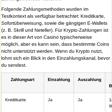
Folgende Zahlungsmethoden wurden im
Testkontext als verfügbar betrachtet: Kreditkarte,
Sofortüberweisung, sowie die gängigen E-Wallets
(z. B. Skrill und Neteller). Für Krypto-Zahlungen ist
es in dieser Art von Casino typischerweise
möglich, aber es kann sein, dass bestimmte Coins
nicht unterstützt werden. Wenn du Krypto nutzt,
lohnt sich ein Blick in den Einzahlungskanal, bevor
du sendest.
Zahlungsart
Einzahlung
Auszahlung
B
Kreditkarte
Ja
Ja
1
W