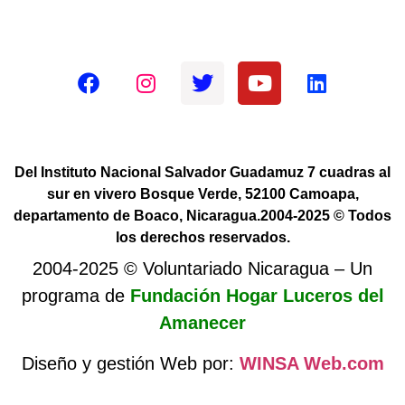
Redes sociales oficiales
Del Instituto Nacional Salvador Guadamuz 7 cuadras al
sur en vivero Bosque Verde, 52100 Camoapa,
departamento de Boaco, Nicaragua.2004-2025 © Todos
los derechos reservados.
2004-2025 © Voluntariado Nicaragua – Un
programa de
Fundación Hogar Luceros del
Amanecer
Diseño y gestión Web por:
WINSA Web.com