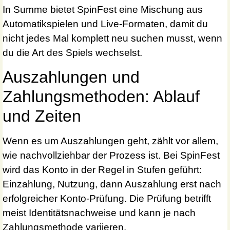
In Summe bietet SpinFest eine Mischung aus
Automatikspielen und Live-Formaten, damit du
nicht jedes Mal komplett neu suchen musst, wenn
du die Art des Spiels wechselst.
Auszahlungen und
Zahlungsmethoden: Ablauf
und Zeiten
Wenn es um Auszahlungen geht, zählt vor allem,
wie nachvollziehbar der Prozess ist. Bei SpinFest
wird das Konto in der Regel in Stufen geführt:
Einzahlung, Nutzung, dann Auszahlung erst nach
erfolgreicher Konto-Prüfung. Die Prüfung betrifft
meist Identitätsnachweise und kann je nach
Zahlungsmethode variieren.