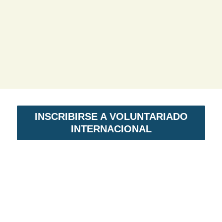
INSCRIBIRSE A VOLUNTARIADO
INTERNACIONAL
VOLUNTARIADO EN NICARAGUA
Voluntariado Internacional,
es un programa
de intercambio solidario. En primer lugar,