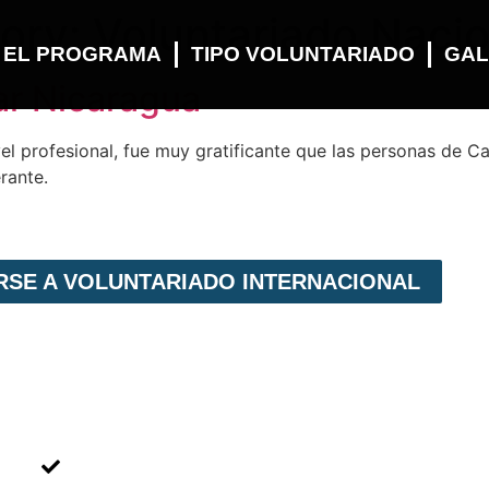
gory:
Voluntariado Nacio
 EL PROGRAMA
TIPO VOLUNTARIADO
GAL
ar Nicaragua
el profesional, fue muy gratificante que las personas de 
rante.
IRSE A VOLUNTARIADO INTERNACIONAL
MENÚ NAVEGACIÓN
Voluntariado Individual