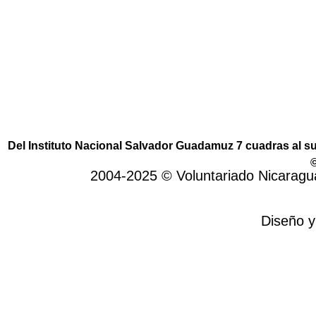
de intercambio solidario. En primer lugar,
permite establecer lazos de amistad. En
segundo lugar, acciones para reducir el ciclo
de la pobreza en el país.
Del Instituto Nacional Salvador Guadamuz 7 cuadras al 
©
2004-2025 © Voluntariado Nicarag
Diseño y