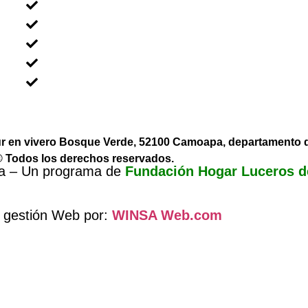
Voluntariado En Grupos
Voluntariado en Familia
Voluntariado Para Empresas
Voluntariado Para Universidades
Sobre Nicaragua
sur en vivero Bosque Verde, 52100 Camoapa, departamento
 Todos los derechos reservados.
ua – Un programa de
Fundación Hogar Luceros d
 gestión Web por:
WINSA Web.com