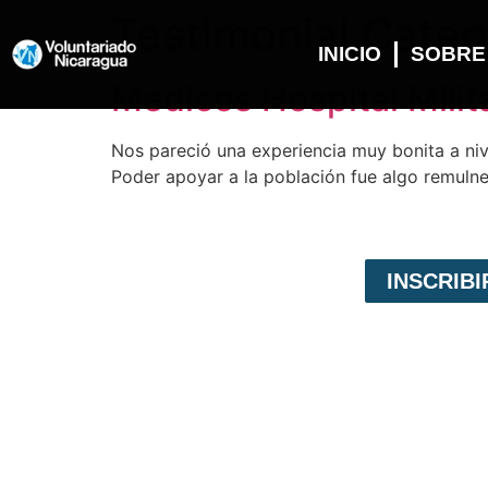
Testimonial Cate
INICIO
SOBRE
Medicos Hospital Milit
Nos pareció una experiencia muy bonita a niv
Poder apoyar a la población fue algo remulne
INSCRIB
VOLUNTARIADO EN NICARAGUA
Voluntariado Internacional,
es un programa