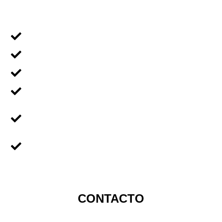
MENÚ NAVEGACIÓN
Voluntariado Individual
Voluntariado En Grupos
Voluntariado en Familia
Voluntariado Para Empresas
Voluntariado Para
Universidades
Sobre Nicaragua
CONTACTO