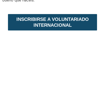
bueno que hacéis.
INSCRIBIRSE A VOLUNTARIADO
INTERNACIONAL
VOLUNTARIADO EN NICARAGUA
Voluntariado Internacional,
es un programa
de intercambio solidario. En primer lugar,
permite establecer lazos de amistad. En
segundo lugar, acciones para reducir el ciclo
de la pobreza en el país.