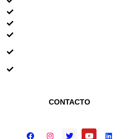
Voluntariado Individual
Voluntariado En Grupos
Voluntariado en Familia
Voluntariado Para Empresas
Voluntariado Para
Universidades
Sobre Nicaragua
CONTACTO
Redes sociales oficiales