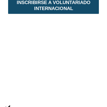
INSCRIBIRSE A VOLUNTARIADO
INTERNACIONAL
VOLUNTARIADO EN NICARAGUA
Voluntariado Internacional,
es un programa
de intercambio solidario. En primer lugar,
permite establecer lazos de amistad. En
segundo lugar, acciones para reducir el ciclo
de la pobreza en el país.
MENÚ NAVEGACIÓN