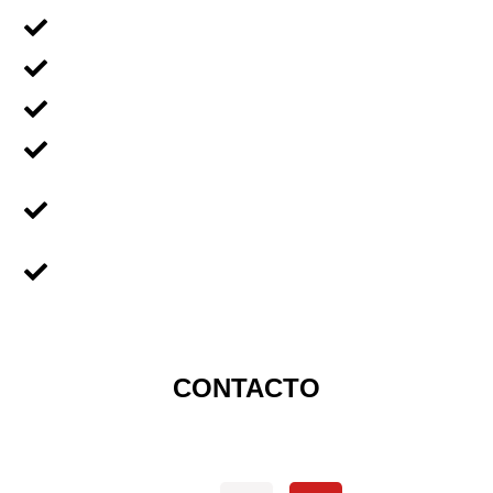
Voluntariado Individual
Voluntariado En Grupos
Voluntariado en Familia
Voluntariado Para Empresas
Voluntariado Para
Universidades
Sobre Nicaragua
CONTACTO
Redes sociales oficiales