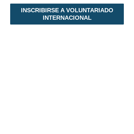
INSCRIBIRSE A VOLUNTARIADO
INTERNACIONAL
VOLUNTARIADO EN NICARAGUA
Voluntariado Internacional,
es un programa
de intercambio solidario. En primer lugar,
permite establecer lazos de amistad. En
segundo lugar, acciones para reducir el ciclo
de la pobreza en el país.
MENÚ NAVEGACIÓN