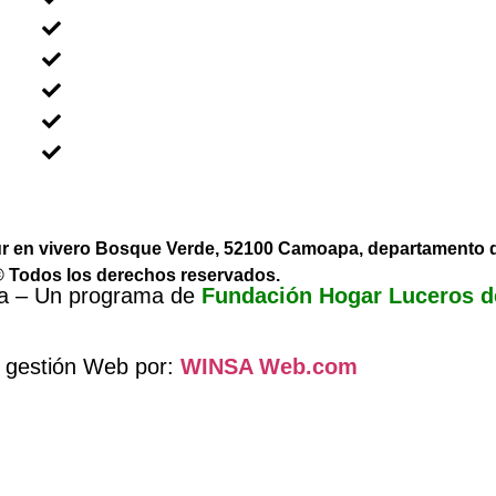
Voluntariado En Grupos
Voluntariado en Familia
Voluntariado Para Empresas
Voluntariado Para Universidades
Sobre Nicaragua
sur en vivero Bosque Verde, 52100 Camoapa, departamento
 Todos los derechos reservados.
ua – Un programa de
Fundación Hogar Luceros d
 gestión Web por:
WINSA Web.com