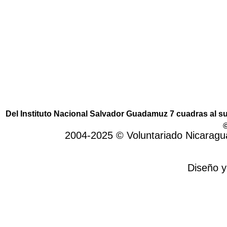
de intercambio solidario. En primer lugar,
permite establecer lazos de amistad. En
segundo lugar, acciones para reducir el ciclo
de la pobreza en el país.
Del Instituto Nacional Salvador Guadamuz 7 cuadras al 
©
2004-2025 © Voluntariado Nicarag
Diseño y