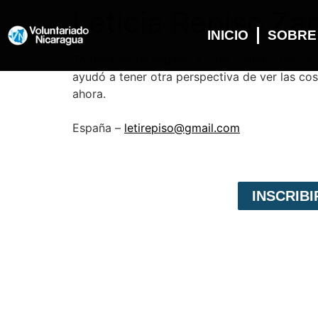
Leticia Repiso Zan
INICIO
SOBRE
Todavía no he llegado a casa y siento que mi
ayudó a tener otra perspectiva de ver las co
ahora.
España –
letirepiso@gmail.com
INSCRIB
VOLUNTARIADO EN NICARAGUA
Voluntariado Internacional,
es un programa