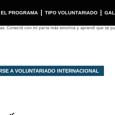
lotte
 EL PROGRAMA
TIPO VOLUNTARIADO
GAL
 voluntariado en Nicaragua ha sido la experiencia más mara
sas. Conecté con mi parte más emotiva y aprendí que se pu
IRSE A VOLUNTARIADO INTERNACIONAL
MENÚ NAVEGACIÓN
Voluntariado Individual