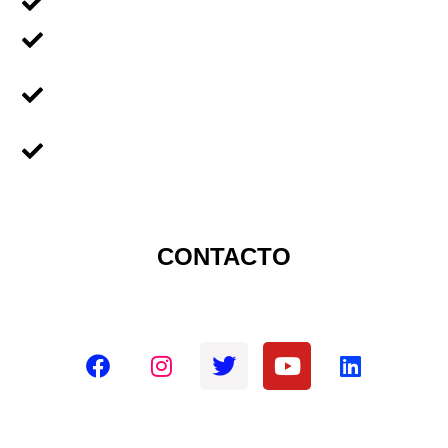
Voluntariado en Familia
Voluntariado Para Empresas
Voluntariado Para
Universidades
Sobre Nicaragua
CONTACTO
Redes sociales oficiales