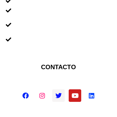
Voluntariado en Familia
Voluntariado Para Empresas
Voluntariado Para
Universidades
Sobre Nicaragua
CONTACTO
Redes sociales oficiales