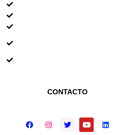
Voluntariado En Grupos
Voluntariado en Familia
Voluntariado Para Empresas
Voluntariado Para
Universidades
Sobre Nicaragua
CONTACTO
Redes sociales oficiales