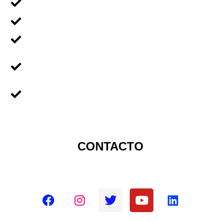
Voluntariado En Grupos
Voluntariado en Familia
Voluntariado Para Empresas
Voluntariado Para
Universidades
Sobre Nicaragua
CONTACTO
Redes sociales oficiales