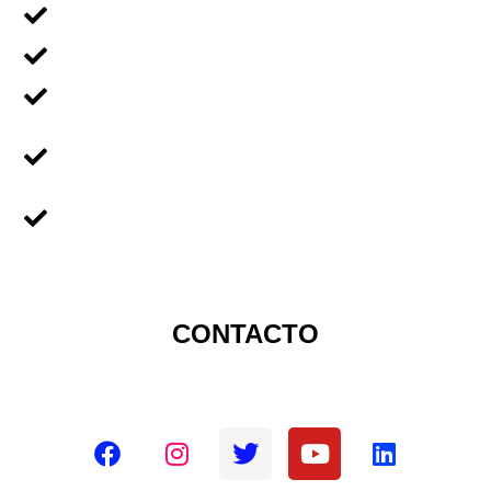
Voluntariado En Grupos
Voluntariado en Familia
Voluntariado Para Empresas
Voluntariado Para
Universidades
Sobre Nicaragua
CONTACTO
Redes sociales oficiales