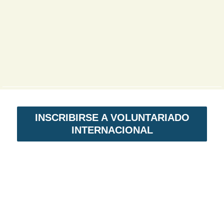
INSCRIBIRSE A VOLUNTARIADO
INTERNACIONAL
VOLUNTARIADO EN NICARAGUA
Voluntariado Internacional,
es un programa
de intercambio solidario. En primer lugar,