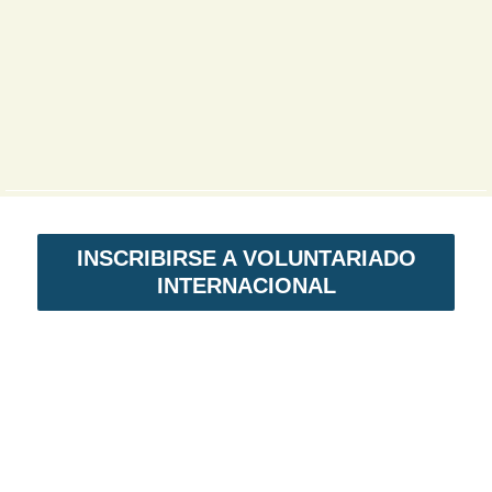
INSCRIBIRSE A VOLUNTARIADO
INTERNACIONAL
VOLUNTARIADO EN NICARAGUA
Voluntariado Internacional,
es un programa
de intercambio solidario. En primer lugar,