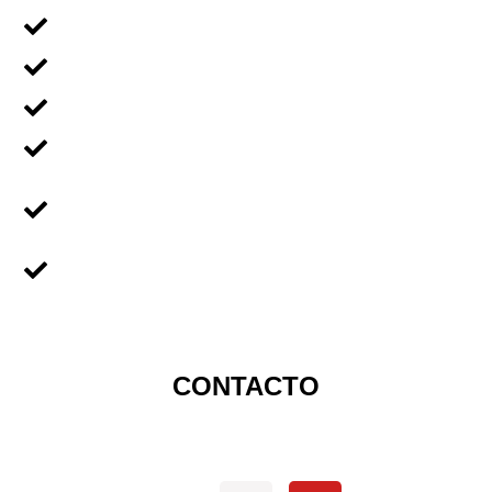
Voluntariado Individual
Voluntariado En Grupos
Voluntariado en Familia
Voluntariado Para Empresas
Voluntariado Para
Universidades
Sobre Nicaragua
CONTACTO
Redes sociales oficiales