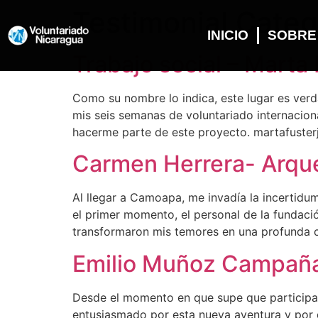
Testimonial Cate
INICIO
SOBRE
Trabajo social – Marta
Como su nombre lo indica, este lugar es ver
mis seis semanas de voluntariado internaciona
hacerme parte de este proyecto. martafuste
Carmen Herrera- Arqu
Al llegar a Camoapa, me invadía la incertid
el primer momento, el personal de la fundació
transformaron mis temores en una profunda
Emilio Muñoz Campañ
Desde el momento en que supe que participar
entusiasmado por esta nueva aventura y por d