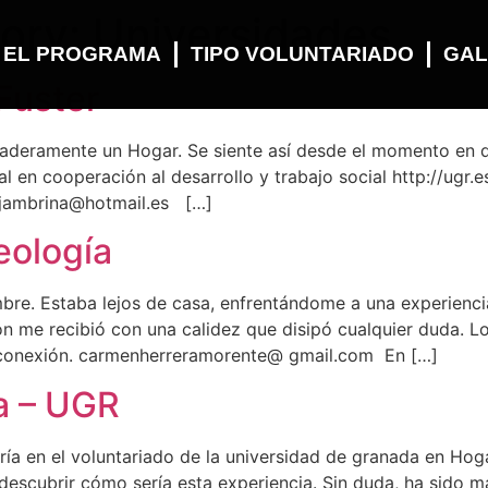
gory:
Universidades
 EL PROGRAMA
TIPO VOLUNTARIADO
GAL
 Fuster
daderamente un Hogar. Se siente así desde el momento en q
l en cooperación al desarrollo y trabajo social http://ugr.
rjambrina@hotmail.es […]
eología
umbre. Estaba lejos de casa, enfrentándome a una experien
n me recibió con una calidez que disipó cualquier duda. Lo
 conexión. carmenherreramorente@ gmail.com En […]
a – UGR
ía en el voluntariado de la universidad de granada en Ho
escubrir cómo sería esta experiencia. Sin duda, ha sido ma