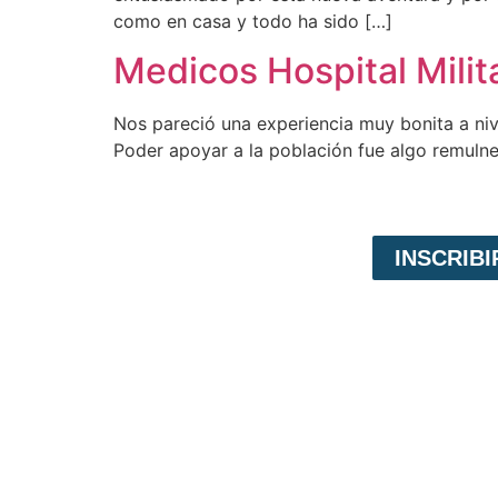
como en casa y todo ha sido […]
Medicos Hospital Milit
Nos pareció una experiencia muy bonita a niv
Poder apoyar a la población fue algo remulne
INSCRIB
VOLUNTARIADO EN NICARAGUA
Voluntariado Internacional,
es un programa
de intercambio solidario. En primer lugar,